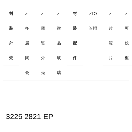
封
>
>
>
封
>TO
>
>
装
多
黑
微
装
管帽
过
可
外
层
瓷
晶
配
渡
伐
壳
陶
外
玻
件
片
框
瓷
壳
璃
3225 2821-EP