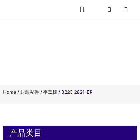
网站首页
关于芯旭
产品中心
快速封装
服务支持
相关资讯
在线留言
联系我们
产品中心
Home
/
封装配件
/
平盖板
/ 3225 2821-EP
产品类目