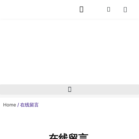
网站首页
关于芯旭
产品中心
快速封装
服务支持
相关资讯
在线留言
联系我们
联系我们
Home
/ 在线留言
在线留言.