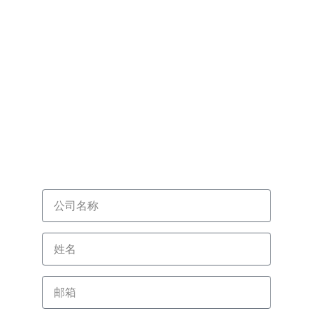
如果有任何需求和疑问，请联系我们
邮箱: info@fzxinxu.com
电话: +86 13799397626
微信: PatrickMasiyu
地址: 福州市仓山区台屿路198号钱隆奥体城3号楼803室