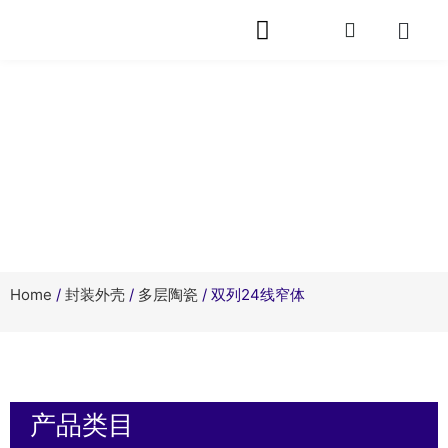
网站首页
关于芯旭
产品中心
快速封装
服务支持
相关资讯
在线留言
联系我们
产品中心
Home
/
封装外壳
/
多层陶瓷
/ 双列24线窄体
产品类目