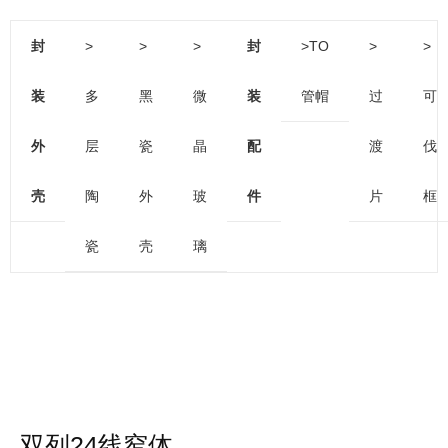
封
>
>
>
封
>TO
>
>
装
多
黑
微
装
管帽
过
可
外
层
瓷
晶
配
渡
伐
壳
陶
外
玻
件
片
框
瓷
壳
璃
双列24线窄体