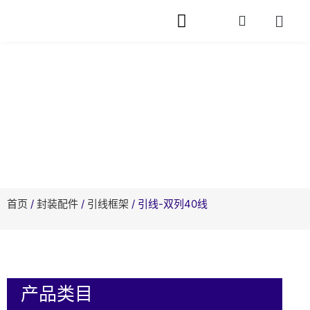
网站首页
关于芯旭
产品中心
快速封装
服务支持
相关资讯
在线留言
联系我们
产品中心
首页
/
封装配件
/
引线框架
/ 引线-双列40线
产品类目