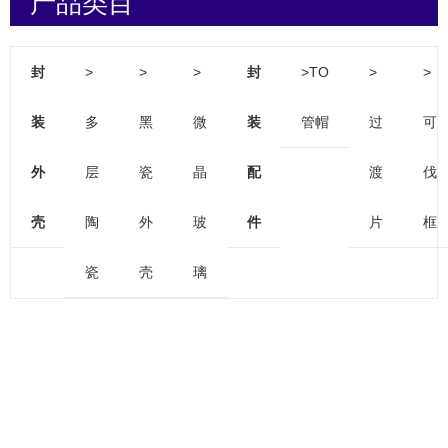
产品类目
封
>
>
>
封
>TO
>
>
装
多
黑
微
装
管帽
过
可
外
层
瓷
晶
配
渡
伐
壳
陶
外
玻
件
片
框
瓷
壳
璃