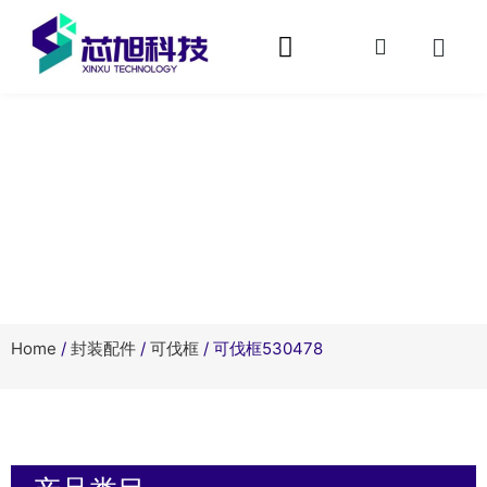
网站首页
关于芯旭
产品中心
快速封装
服务支持
相关资讯
在线留言
联系我们
产品中心
Home
/
封装配件
/
可伐框
/ 可伐框530478