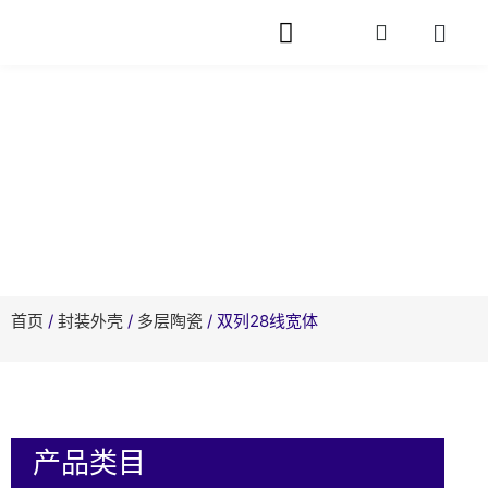
网站首页
关于芯旭
产品中心
快速封装
服务支持
相关资讯
在线留言
联系我们
产品中心
首页
/
封装外壳
/
多层陶瓷
/ 双列28线宽体
产品类目