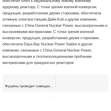
обеспечит ключ к национальному новому военному
ядерному реактору. С точки зрения военной конверсии,
продукция, разработанная двумя сторонами, обеспечила
атомную электростанцию Дайя-Бэй и другие компании,
связанные с China General Nuclear Power, высокопрочными и
высокоемкими материалами. С точки зрения военной
конверсии, продукция, разработанная двумя сторонами,
обеспечила Daya Bay Nuclear Power Station и другие
компании, связанные с China General Nuclear Power,
высокопрочными и теплоизоляционными пробными
материалами для гражданских реакторов.
ПРЕДЫДУЩИЙ
Фуцзянь проводит совещание по достижениям проектов в области технологий двойного назначения для содействия реализации проектов интеграции военных и гражданских структур интеграционные проекты